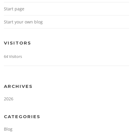
Start page
Start your own blog
VISITORS
64 Visitors
ARCHIVES
2026
CATEGORIES
Blog